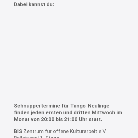
Dabei kannst du:
N
die besondere Atmosphäre erleben
N
erste Schritte und Bewegungen
kennenlernen
N
einen Eindruck von unserem Unterricht
gewinnen
N
herausfinden, ob Tango zu dir passt
Schnuppertermine für Tango-Neulinge
finden jeden ersten und dritten Mittwoch im
Monat von 20:00 bis 21:00 Uhr statt.
BIS
Zentrum für offene Kulturarbeit e.V.