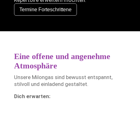
Repertoire erweitern möchten.
Termine Forteschrittene
Eine offene und angenehme
Atmosphäre
Unsere Milongas sind bewusst entspannt,
stilvoll und einladend gestaltet.
Dich erwarten:
N
freundliche Tänzerinnen und Tänzer
N
ein respektvoller Umgang miteinander