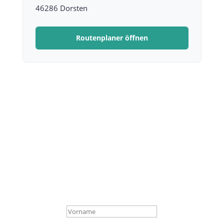
46286 Dorsten
Routenplaner öffnen
Bleibe aktuell, verpasse
keine Termine!
Abonniere unseren Newsletter.
Wir informieren dich über aktuelle Events,
Milongas,
neue Kurse und kostenlose Veranstaltungen.
Der Vorgang war erfolgreich