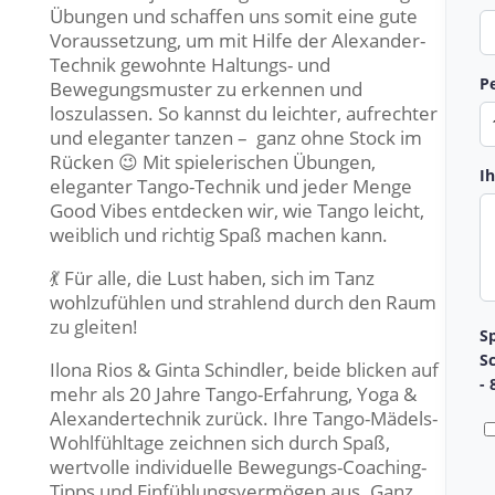
Übungen und schaffen uns somit eine gute
Voraussetzung, um mit Hilfe der Alexander-
Technik gewohnte Haltungs- und
P
Bewegungsmuster zu erkennen und
loszulassen. So kannst du leichter, aufrechter
und eleganter tanzen – ganz ohne Stock im
Rücken 😉 Mit spielerischen Übungen,
I
eleganter Tango-Technik und jeder Menge
Good Vibes entdecken wir, wie Tango leicht,
weiblich und richtig Spaß machen kann.
💃 Für alle, die Lust haben, sich im Tanz
wohlzufühlen und strahlend durch den Raum
zu gleiten!
S
S
Ilona Rios & Ginta Schindler
, beide blicken auf
- 
mehr als 20 Jahre Tango-Erfahrung, Yoga &
Alexandertechnik zurück. Ihre Tango-Mädels-
Wohlfühltage zeichnen sich durch Spaß,
wertvolle individuelle Bewegungs-Coaching-
Tipps und Einfühlungsvermögen aus. Ganz