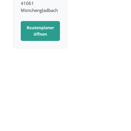
41061
Mönchengladbach
Routenplaner
öffnen
Bleibe aktuell, verpasse
keine Termine!
Abonniere unseren Newsletter.
Wir informieren dich über aktuelle Events,
Milongas,
neue Kurse und kostenlose Veranstaltungen.
Der Vorgang war erfolgreich