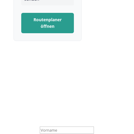
Routenplaner
öffnen
Bleibe aktuell, verpasse
keine Termine!
Abonniere unseren Newsletter.
Wir informieren dich über aktuelle Events,
Milongas,
neue Kurse und kostenlose Veranstaltungen.
Der Vorgang war erfolgreich