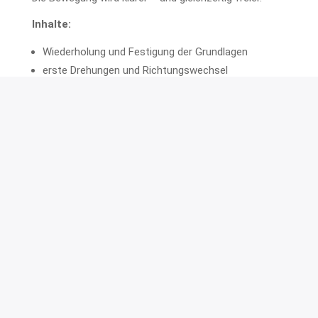
Inhalte:
Wiederholung und Festigung der Grundlagen
erste Drehungen und Richtungswechsel
Verbindung von Schritten zu einfachen
Kombinationen
mehr Sicherheit im Führen und Folgen
Ergebnis:
Sie tanzen flüssiger, reagieren besser im Paar und
gewinnen Vertrauen in Ihre Bewegung.
Mittelstufe I – Mehr Kontrolle und Ausdruck
Technik verstehen und gezielt einsetzen
Jetzt geht es nicht mehr nur um „was“, sondern um
„wie“.
Sie lernen, Bewegungen bewusster zu steuern und
klarer umzusetzen.