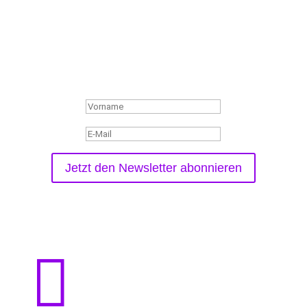
Abonniere unseren Newsletter.
Wir informieren dich über aktuelle Events,
Milongas,
neue Kurse und kostenlose Veranstaltungen.
Der Vorgang war erfolgreich
Jetzt den Newsletter abonnieren
