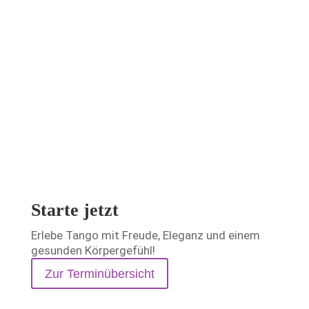
Milonga – Tango erleben
Unsere Milonga ist Treffpunkt für alle, die
Tango lieben. Hier wird getanzt, gelacht und
Musik gemeinsam erlebt.
Ein Ort für Begegnung, Inspiration und echte
Tango-Momente.
Mehr Infos über Milonga
Starte jetzt
Erlebe Tango mit Freude, Eleganz und einem
gesunden Körpergefühl!
Zur Terminübersicht