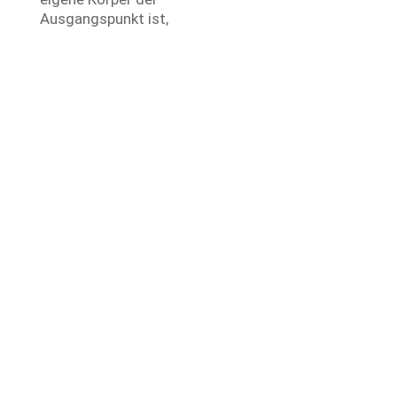
Ausgangspunkt ist,
Tango lernen ohne
Vorkenntnisse
N
Mehr
Körperbewusstsein
und Beweglichkeit
N
Lernen mit Spaß und
entspannter
Atmosphäre