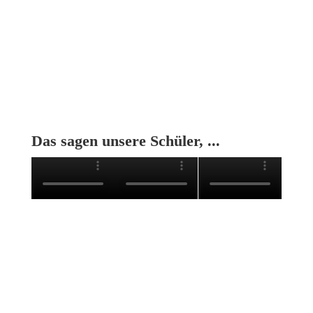
Für Anfänger und
Fortgeschrittene
geeignet
Das sagen unsere Schüler, ...
Bleibe aktuell, verpasse keine
Termine!