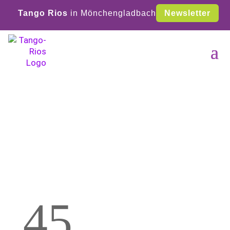
Tango Rios
in Mönchengladbach
Newsletter
4
5