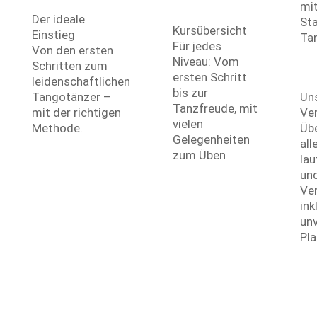
Angebot
Der ideale
Kursübersicht
Einstieg
Für jedes
Von den ersten
Un
Niveau: Vom
Schritten zum
Te
ersten Schritt
leidenschaftlichen
bis zur
Tangotänzer –
Un
Tanzfreude, mit
mit der richtigen
Ve
vielen
Methode.
Übe
Gelegenheiten
all
zum Üben
la
un
Ve
ink
unv
Pla