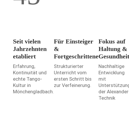
Seit vielen
Für Einsteiger
Fokus auf
Jahrzehnten
&
Haltung &
etabliert
Fortgeschrittene
Gesundhei
Erfahrung,
Strukturierter
Nachhaltige
Kontinuität und
Unterricht vom
Entwicklung
echte Tango-
ersten Schritt bis
mit
Kultur in
zur Verfeinerung.
Unterstützun
Mönchengladbach.
der Alexander
Technik