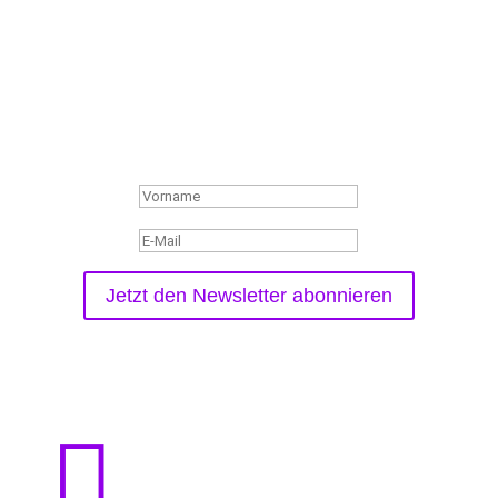
Termine!
Abonniere unseren Newsletter.
Wir informieren dich über aktuelle Events,
Milongas,
neue Kurse und kostenlose Veranstaltungen.
Der Vorgang war erfolgreich
Jetzt den Newsletter abonnieren
