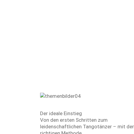
Alexander-Technik
Tango entdecken
Der ideale Einstieg
Von den ersten Schritten zum
leidenschaftlichen Tangotänzer – mit de
richtigen Methode.