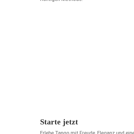
Milonga – Tango erleben
Unsere Milonga ist Treffpunkt für alle, d
Ein Ort für Begegnung, Inspiration und 
Mehr Infos über Milonga
Starte jetzt
Erlebe Tango mit Freude, Eleganz und ei